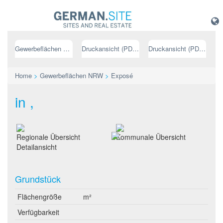
Gewerbeflächen NRW
Druckansicht (PDF) // deutsch
Druckansicht (PDF) // englisch
Home
>
Gewerbeflächen NRW
>
Exposé
in ,
Regionale Übersicht
Kommunale Übersicht
Detailansicht
Grundstück
Flächengröße
m²
Verfügbarkeit