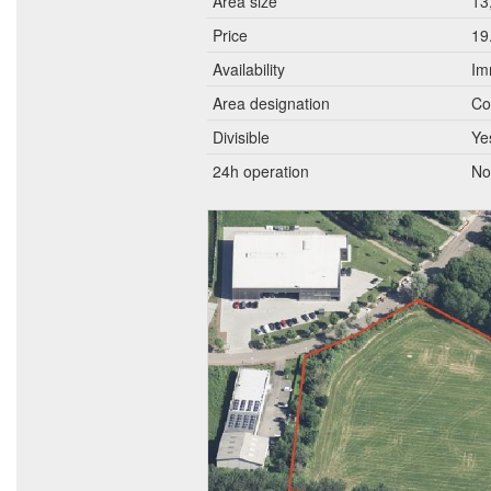
Area size
13
Price
19
Availability
Im
Area designation
Co
Divisible
Ye
24h operation
No