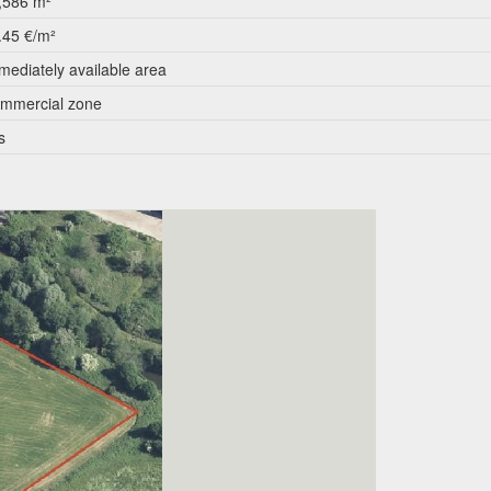
,586 m²
.45 €/m²
mediately available area
mmercial zone
s