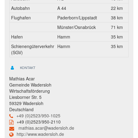
Autobahn
A 44
22 km
Flughafen
Paderborn/Lippstadt
38 km
Münster/Osnabrück
71 km
Hafen
Hamm
35 km
Schienengüterverkehr
Hamm
35 km
(SGV)
KONTAKT
Mathias Acar
Gemeinde Wadersloh
Wirtschaftsförderung
Liesborner Str. 5
59329 Wadersloh
Deutschland
+49 (0)2523/950-1025
+49 (0)2523/950-2110
mathias.acar@wadersloh.de
http://www.wadersloh.de