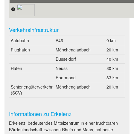
Verkehrsinfrastruktur
Autobahn
A46
0 km
Flughafen
Mönchengladbach
20 km
Düsseldorf
40 km
Hafen
Neuss
30 km
Roermond
33 km
Schienengüterverkehr
Mönchengladbach
20 km
(SGV)
Informationen zu Erkelenz
Erkelenz, bedeutendes Mittelzentrum in einer fruchtbaren
Bördenlandschaft zwischen Rhein und Maas, hat beste