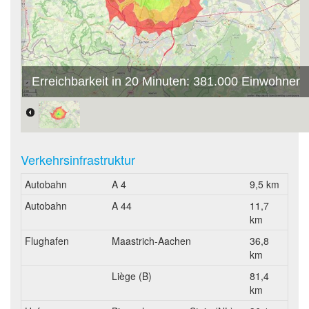
Erreichbarkeit in 20 Minuten: 381.000 Einwohner
Verkehrsinfrastruktur
Autobahn
A 4
9,5 km
Autobahn
A 44
11,7
km
Flughafen
Maastrich-Aachen
36,8
km
Liège (B)
81,4
km