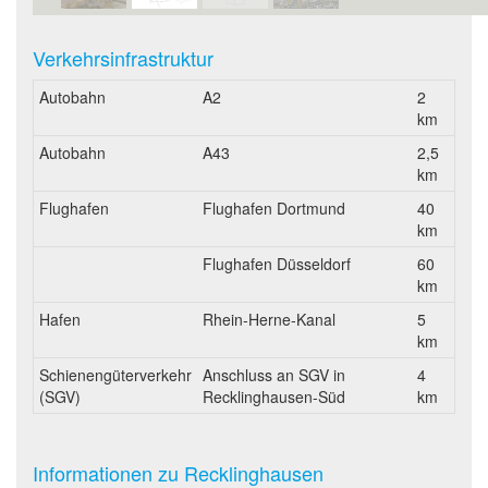
Verkehrsinfrastruktur
Autobahn
A2
2
km
Autobahn
A43
2,5
km
Flughafen
Flughafen Dortmund
40
km
Flughafen Düsseldorf
60
km
Hafen
Rhein-Herne-Kanal
5
km
Schienengüterverkehr
Anschluss an SGV in
4
(SGV)
Recklinghausen-Süd
km
Informationen zu Recklinghausen