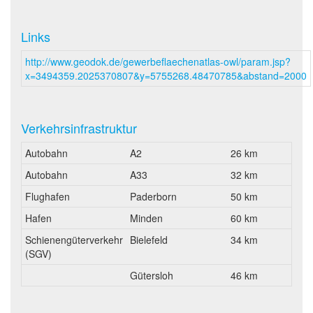
Links
http://www.geodok.de/gewerbeflaechenatlas-owl/param.jsp?
x=3494359.2025370807&y=5755268.48470785&abstand=2000
Verkehrsinfrastruktur
Autobahn
A2
26 km
Autobahn
A33
32 km
Flughafen
Paderborn
50 km
Hafen
Minden
60 km
Schienengüterverkehr
Bielefeld
34 km
(SGV)
Gütersloh
46 km