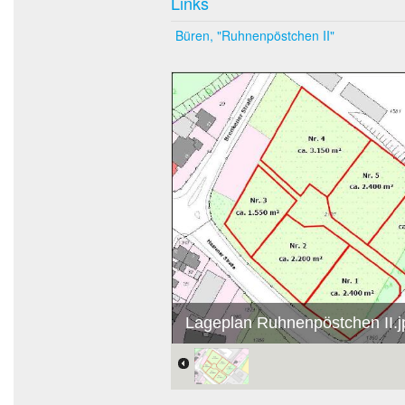
Links
Büren, "Ruhnenpöstchen II"
Lageplan Ruhnenpöstchen II.j