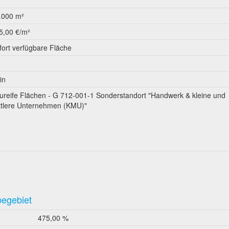
.000 m²
5,00 €/m²
fort verfügbare Fläche
in
ureife Flächen - G 712-001-1 Sonderstandort "Handwerk & kleine und
ttlere Unternehmen (KMU)"
begebiet
475,00 %