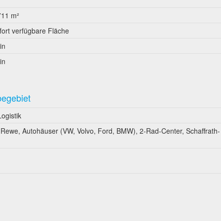
711 m²
fort verfügbare Fläche
in
in
begebiet
ogistik
, Rewe, Autohäuser (VW, Volvo, Ford, BMW), 2-Rad-Center, Schaffrath-