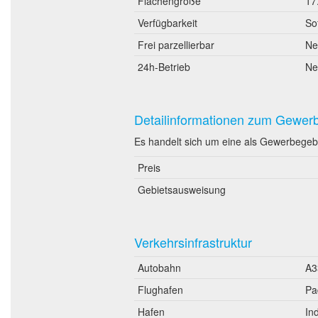
Flächengröße
17
Verfügbarkeit
So
Frei parzellierbar
Ne
24h-Betrieb
Ne
Detailinformationen zum Gewer
Es handelt sich um eine als Gewerbegeb
Preis
Gebietsausweisung
Verkehrsinfrastruktur
Autobahn
A3
Flughafen
Pa
Hafen
In