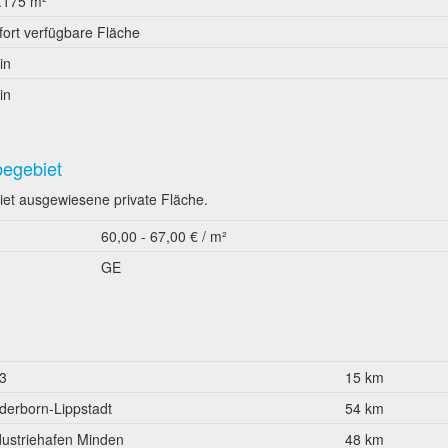
.175 m²
fort verfügbare Fläche
in
in
begebiet
iet ausgewiesene private Fläche.
60,00 - 67,00 € / m²
GE
3
15 km
derborn-Lippstadt
54 km
dustriehafen Minden
48 km