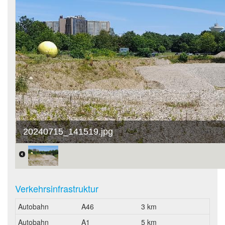
20240715_141519.jpg
Verkehrsinfrastruktur
Autobahn
A46
3 km
Autobahn
A1
5 km