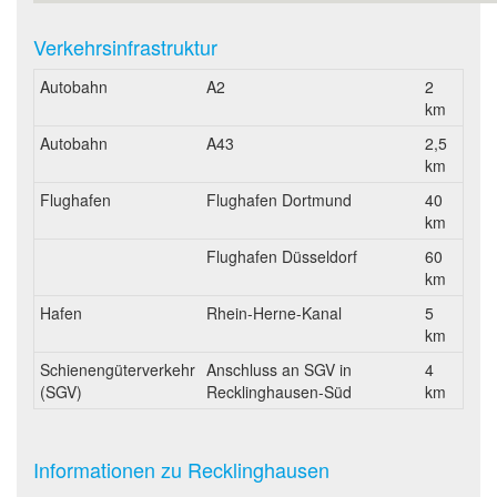
Verkehrsinfrastruktur
Autobahn
A2
2
km
Autobahn
A43
2,5
km
Flughafen
Flughafen Dortmund
40
km
Flughafen Düsseldorf
60
km
Hafen
Rhein-Herne-Kanal
5
km
Schienengüterverkehr
Anschluss an SGV in
4
(SGV)
Recklinghausen-Süd
km
Informationen zu Recklinghausen