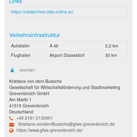
Links
https://niederrhein.blis-online.eu
Verkehrsinfrastruktur
Autobahn
A 46
2,2 km
Flughafen
Airport Düsseldorf
30 km
KONTAKT
Kristiane von dem Bussche
Gesellschaft für Wirtschaftsförderung und Stadtmarketing
Grevenbroich GmbH
Am Markt 1
41515 Grevenbroich
Deutschland
+49 2181 2132901
Kristiane.vondemBussche@gfws-grevenbroich.de
https://www.gfws-grevenbroich.de/