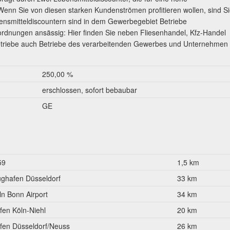
enn Sie von diesen starken Kundenströmen profitieren wollen, sind S
ebensmitteldiscountern sind in dem Gewerbegebiet Betriebe
rdnungen ansässig: Hier finden Sie neben Fliesenhandel, Kfz-Handel
betriebe auch Betriebe des verarbeitenden Gewerbes und Unternehmen
250,00 %
erschlossen, sofort bebaubar
GE
59
1,5 km
ughafen Düsseldorf
33 km
ln Bonn Airport
34 km
fen Köln-Niehl
20 km
fen Düsseldorf/Neuss
26 km