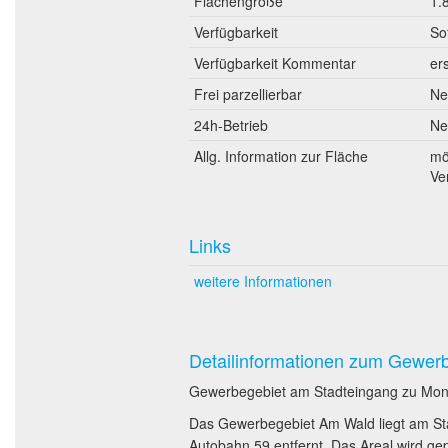
Flächengröße
1.
Verfügbarkeit
So
Verfügbarkeit Kommentar
er
Frei parzellierbar
Ne
24h-Betrieb
Ne
Allg. Information zur Fläche
mö
Ve
Links
weitere Informationen
Detailinformationen zum Gewer
Gewerbegebiet am Stadteingang zu Mo
Das Gewerbegebiet Am Wald liegt am St
Autobahn 59 entfernt. Das Areal wird gep