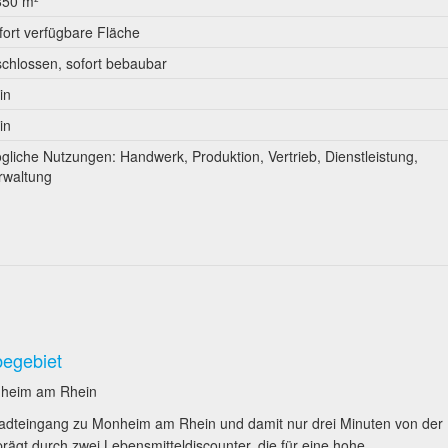
850 m²
fort verfügbare Fläche
schlossen, sofort bebaubar
in
in
gliche Nutzungen: Handwerk, Produktion, Vertrieb, Dienstleistung,
rwaltung
begebiet
nheim am Rhein
adteingang zu Monheim am Rhein und damit nur drei Minuten von der
rägt durch zwei Lebensmitteldiscounter, die für eine hohe