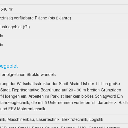
.546 m²
rzfristig verfügbare Fläche (bis 2 Jahre)
dustriegebiet (GI)
in
in
begebiet
 erfolgreichen Strukturwandels
ung der Wirtschaftsstruktur der Stadt Alsdorf ist der 111 ha große
 Stadt. Repräsentative Begrünung auf 20 - 90 m breiten Grünzügen
Hoengen ein. Arbeiten im Park ist hier kein bloßes Schlagwort! Ein
fahrzeugtechnik, die mit 5 Unternehmen vertreten ist, darunter z. B. di
 und FEV Motorentechnik.
nik, Maschinenbau, Lasertechnik, Elektrotechnik, Logistik
 Europe GmbH, Frings-Gruppe, Bohrtec, AMG, General Logistics