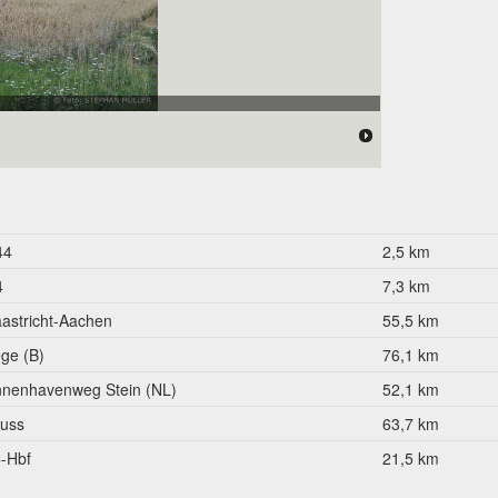
44
2,5 km
4
7,3 km
astricht-Aachen
55,5 km
ège (B)
76,1 km
nnenhavenweg Stein (NL)
52,1 km
uss
63,7 km
-Hbf
21,5 km