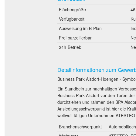
Flächengröße
46
Verfügbarkeit
Ku
Ausweisung im B-Plan
In
Frei parzellierbar
Ne
24h-Betrieb
Ne
Detailinformationen zum Gewer
Business Park Alsdorf-Hoengen - Symbol
Ein Standbein zur nachhaltigen Verbesser
Business Park Alsdorf vor den Toren der
durchziehen und rahmen den BPA Alsdorf-
Ansiedlungsschwerpunkt ist hier die Kraft
weltweit tätigen Unternehmen ATESTEO
Branchenschwerpunkt
Automobiltech
Wichtigste
ATESTEO, FEV