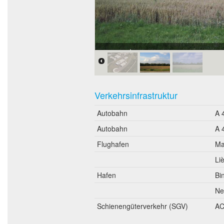
Konrad-Zuse-Str.
Verkehrsinfrastruktur
Autobahn
A 
Autobahn
A 
Flughafen
Ma
Li
Hafen
Bi
Ne
Schienengüterverkehr (SGV)
AC